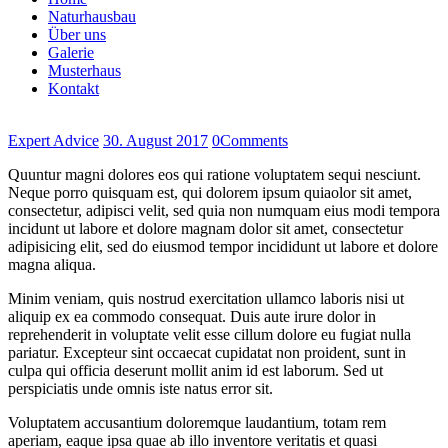
Naturhausbau
Über uns
Galerie
Musterhaus
Kontakt
Expert Advice
30. August 2017
0
Comments
Quuntur magni dolores eos qui ratione voluptatem sequi nesciunt.
Neque porro quisquam est, qui dolorem ipsum quiaolor sit amet,
consectetur, adipisci velit, sed quia non numquam eius modi tempora
incidunt ut labore et dolore magnam dolor sit amet, consectetur
adipisicing elit, sed do eiusmod tempor incididunt ut labore et dolore
magna aliqua.
Minim veniam, quis nostrud exercitation ullamco laboris nisi ut
aliquip ex ea commodo consequat. Duis aute irure dolor in
reprehenderit in voluptate velit esse cillum dolore eu fugiat nulla
pariatur. Excepteur sint occaecat cupidatat non proident, sunt in
culpa qui officia deserunt mollit anim id est laborum. Sed ut
perspiciatis unde omnis iste natus error sit.
Voluptatem accusantium doloremque laudantium, totam rem
aperiam, eaque ipsa quae ab illo inventore veritatis et quasi